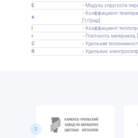
E
- Модуль упругости пер
- Коэффициент темпера
a
[1/Град]
l
- Коэффициент теплопро
r
- Плотность материала, 
C
- Удельная теплоемкост
R
- Удельное электросопр