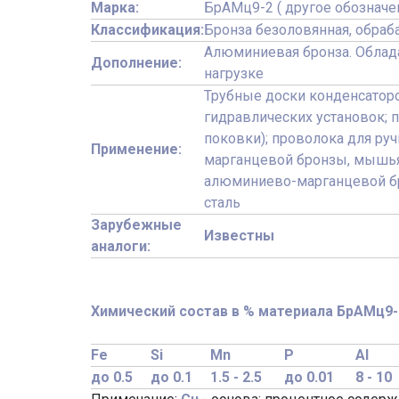
Марка:
БрАМц9-2 ( другое обозначе
Классификация:
Бронза безоловянная, обра
Алюминиевая бронза. Облад
Дополнение:
нагрузке
Трубные доски конденсаторов
гидравлических установок; п
поковки); проволока для ру
Применение:
марганцевой бронзы, мышья
алюминиево-марганцевой бр
сталь
Зарубежные
Известны
аналоги:
Химический состав в % материала БрАМц9-
Fe
Si
Mn
P
Al
до 0.5
до 0.1
1.5 - 2.5
до 0.01
8 - 10