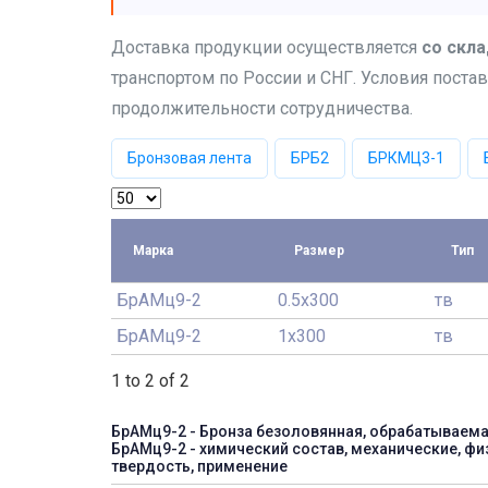
Доставка продукции осуществляется
со скла
транспортом по России и СНГ. Условия постав
продолжительности сотрудничества.
Бронзовая лента
БРБ2
БРКМЦ3-1
Марка
Размер
Тип
БрАМц9-2
0.5x300
тв
БрАМц9-2
1x300
тв
1 to 2 of 2
БрАМц9-2 - Бронза безоловянная, обрабатываем
БрАМц9-2 - химический состав, механические, фи
твердость, применение