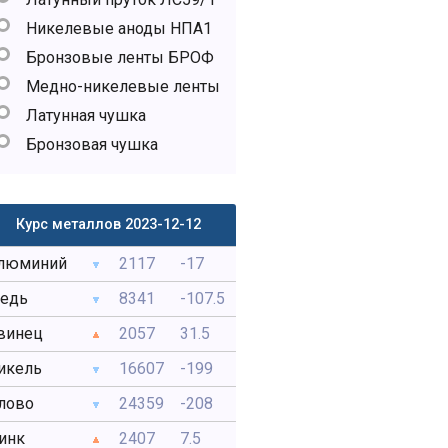
Никелевые аноды НПА1
Бронзовые ленты БРОФ
Медно-никелевые ленты
Латунная чушка
Бронзовая чушка
Курс металлов 2023-12-12
люминий
2117
-17
едь
8341
-107.5
винец
2057
31.5
икель
16607
-199
лово
24359
-208
инк
2407
7.5