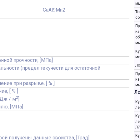
мм
CuAl9Mn2
То
со
Пр
из
об
мм
Ку
ме
нной прочности, [МПа]
Ло
льности (предел текучести для остаточной
Пр
из
ение при разрыве, [ % ]
мм
е, [ % ]
Ло
2
кДж / м
]
Ку
ллю, [МПа]
ле
Ку
ле
Л7
Ку
орой получены данные свойства, [Град]