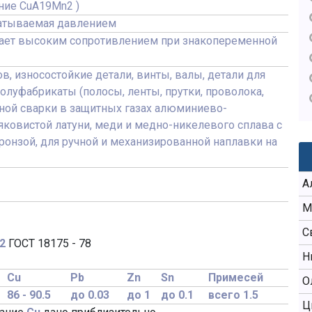
ние CuA19Mn2 )
батываемая давлением
ает высоким сопротивлением при знакопеременной
, износостойкие детали, винты, валы, детали для
олуфабрикаты (полосы, ленты, прутки, проволока,
чной сварки в защитных газах алюминиево-
ковистой латуни, меди и медно-никелевого сплава с
онзой, для ручной и механизированной наплавки на
А
М
С
2
ГОСТ 18175 - 78
Н
Cu
Pb
Zn
Sn
Примесей
О
86 - 90.5
до 0.03
до 1
до 0.1
всего 1.5
Ц