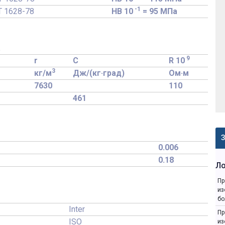
-1
Т 1628-78
HB 10
= 95 МПа
.
9
r
C
R 10
3
кг/м
Дж/(кг·град)
Ом·м
7630
110
461
З
0.006
0.18
Л
Пр
из
бо
Inter
Пр
ISO
из