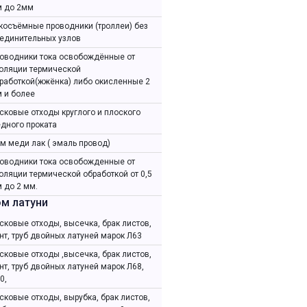
 до 2мм
косъёмные проводники (троллеи) без
единительных узлов
оводники тока освобождённые от
оляции термической
работкой(жжёнка) либо окисленные 2
 и более
сковые отходы круглого и плоского
дного проката
м меди лак ( эмаль провод)
оводники тока освобожденные от
оляции термической обработкой от 0,5
 до 2 мм.
м латуни
сковые отходы, высечка, брак листов,
нт, труб двойных латуней марок Л63
сковые отходы ,высечка, брак листов,
нт, труб двойных латуней марок Л68,
0,
сковые отходы, вырубка, брак листов,