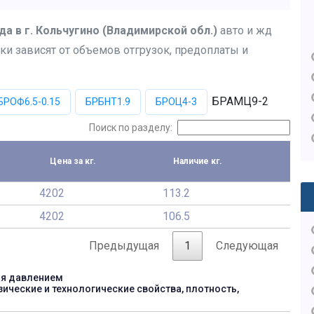
да в г. Кольчугино (Владимирской обл.)
авто и жд
ки зависят от объемов отгрузок, предоплаты и
БРАМЦ9-2
БРОФ6.5-0.15
БРБНТ1.9
БРОЦ4-3
Поиск по разделу:
Цена за кг.
Наличие кг.
4202
113.2
4202
106.5
Предыдущая
1
Следующая
ая давлением
зические и технологические свойства, плотность,