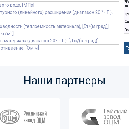
тр
вого рода, [МПа]
ЛС
o
турного (линейного) расширения (диапазон 20
- T ),
Тр
Са
водности (теплоемкость материала), [Вт/(м·град)]
Ги
3
[кг/м
]
o
ь материала (диапазон 20
- T ), [Дж/(кг·град)]
отивление, [Ом·м]
Г
Наши партнеры