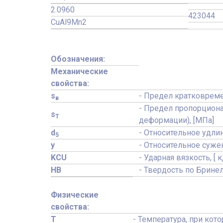
2.0960
423044
CuAl9Mn2
Обозначения:
Механические
свойства:
s
- Предел кратковреме
в
- Предел пропорциона
s
T
деформации), [МПа]
d
- Относительное удлин
5
y
- Относительное сужени
KCU
- Ударная вязкость, [ 
HB
- Твердость по Брине
Физические
свойства:
T
- Температура, при кот