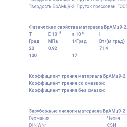
Твердость БрАМц9-2, Пруток прессован. ГОС
Физические свойства материала БрАМц9-2
- 5
6
T
E 10
a 10
l
Град
МПа
1/Град
Вт/(м·град)
20
0.92
71.4
100
17
Коэффициент трения материала БрАМц9-2.
Коэффициент трения со смазкой:
Коэффициент трения без смазки:
Зарубежные аналоги материала БрАМц9-2
Германия
Чехия
DIN,WNr
CSN