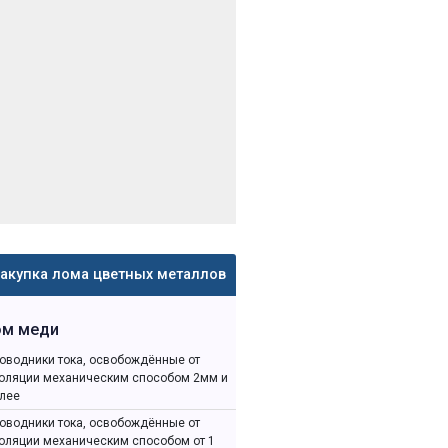
акупка лома цветных металлов
ом меди
оводники тока, освобождённые от
оляции механическим способом 2мм и
лее
оводники тока, освобождённые от
оляции механическим способом от 1