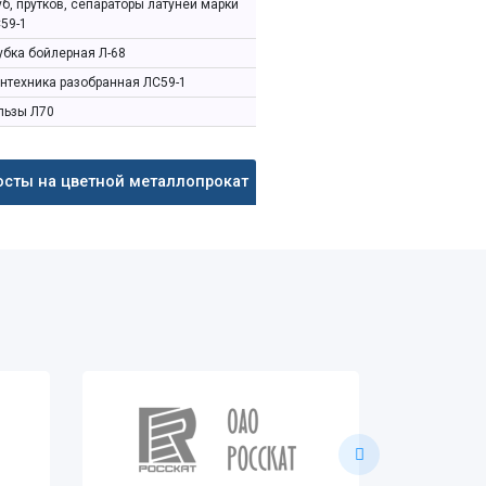
уб, прутков, сепараторы латуней марки
59-1
убка бойлерная Л-68
нтехника разобранная ЛС59-1
льзы Л70
осты на цветной металлопрокат