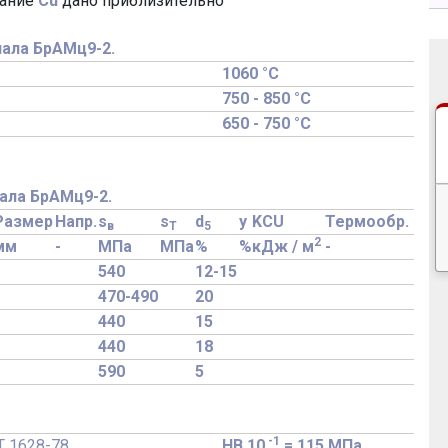
жание
Cu
дано приблизительно
ала БрАМц9-2.
1060 °C
750 - 850 °C
650 - 750 °C
ала БрАМц9-2.
Размер
Напр.
s
s
d
y
KCU
Термообр.
в
T
5
2
мм
-
МПа
МПа
%
%
кДж / м
-
540
12-15
470-490
20
440
15
440
18
590
5
-1
Т 1628-78
HB 10
= 115 МПа