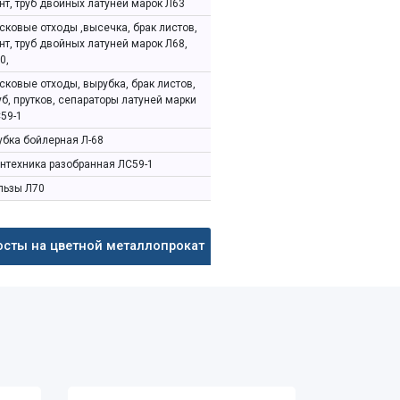
нт, труб двойных латуней марок Л63
сковые отходы ,высечка, брак листов,
нт, труб двойных латуней марок Л68,
0,
сковые отходы, вырубка, брак листов,
уб, прутков, сепараторы латуней марки
59-1
убка бойлерная Л-68
нтехника разобранная ЛС59-1
льзы Л70
осты на цветной металлопрокат