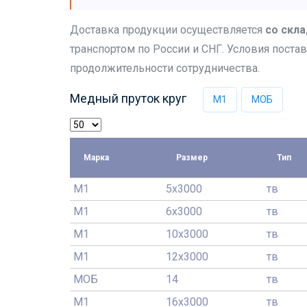
Доставка продукции осуществляется
со скла
транспортом по России и СНГ. Условия постав
продолжительности сотрудничества.
Медный пруток круг
М1
МОБ
Марка
Размер
Тип
М1
5x3000
тв
М1
6x3000
тв
М1
10x3000
тв
М1
12x3000
тв
МОБ
14
тв
М1
16x3000
тв