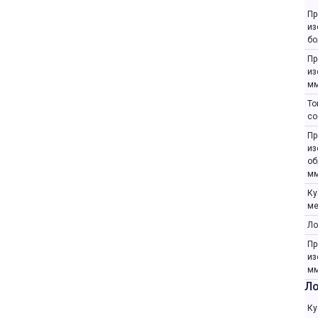
Пр
из
бо
Пр
из
мм
То
со
Пр
из
об
мм
Ку
ме
Ло
Пр
из
мм
Ло
Ку