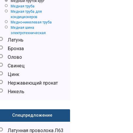
Медный пруток круг
Медная труба
Медная труба для
кондиционеров
Медно-никелевая труба
Медная шина
электротехническая
Латунь
Бронза
Олово
Свинец
Цинк
Нержавеющий прокат
Никель
Спецпредложение
Латунная проволока Л63