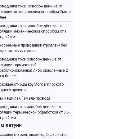
оводники тока, освобождённые от
оляции механическим способом 2мм и
лее
оводники тока, освобождённые от
оляции механическим способом от 1
 до 2мм
косъёмные проводники (троллеи) без
единительных узлов
оводники тока освобождённые от
оляции термической
работкой(жжёнка) либо окисленные 2
 и более
сковые отходы круглого и плоского
дного проката
м меди лак ( эмаль провод)
оводники тока освобожденные от
оляции термической обработкой от 0,5
 до 2 мм.
м латуни
сковые отходы, высечка, брак листов,