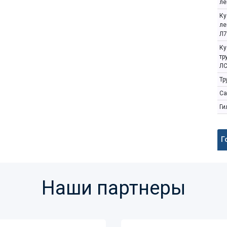
ле
Ку
ле
Л7
Ку
тр
ЛС
Тр
Са
Ги
Г
Наши партнеры