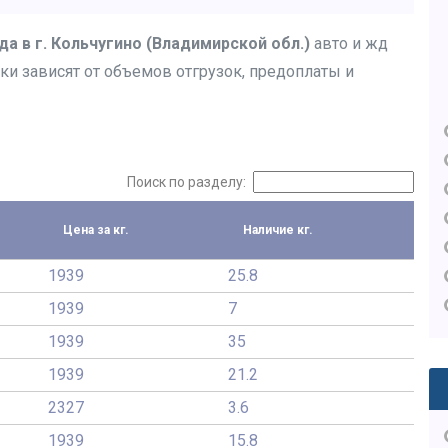
да в г. Кольчугино (Владимирской обл.)
авто и жд
ки зависят от объемов отгрузок, предоплаты и
Поиск по разделу:
Цена за кг.
Наличие кг.
1939
25.8
1939
7
1939
35
1939
21.2
2327
3.6
1939
15.8