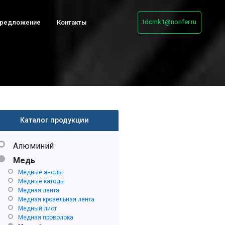
tdcmk1@nonfer.ru
предложение
Контакты
Каталог продукции
Алюминий
Медь
Медные аноды
Медные катоды
Медная лента
Медная кровельная лента
Медный лист
Медная проволока