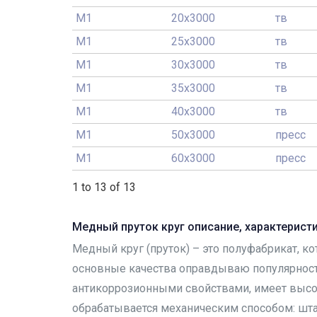
М1
20x3000
тв
М1
25x3000
тв
М1
30x3000
тв
М1
35x3000
тв
М1
40x3000
тв
М1
50x3000
пресс
М1
60x3000
пресс
1 to 13 of 13
Медный пруток круг описание, характерист
Медный круг (пруток) – это полуфабрикат, ко
основные качества оправдываю популярность
антикоррозионными свойствами, имеет высо
обрабатывается механическим способом: шта