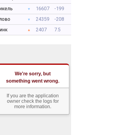
икель
16607
-199
лово
24359
-208
инк
2407
7.5