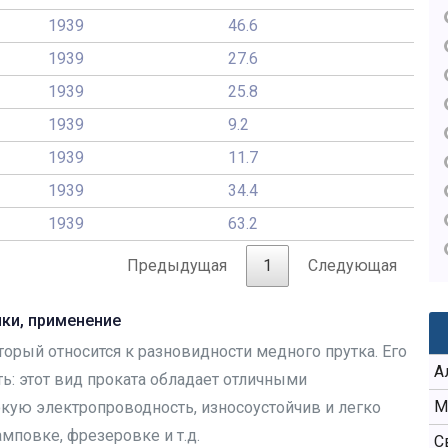
1939
46.6
1939
27.6
1939
25.8
1939
9.2
1939
11.7
1939
34.4
1939
63.2
Предыдущая
1
Следующая
ики, применение
торый относится к разновидности медного прутка. Его
А
: этот вид проката обладает отличными
М
кую электропроводность, износоустойчив и легко
мповке, фрезеровке и т.д.
С