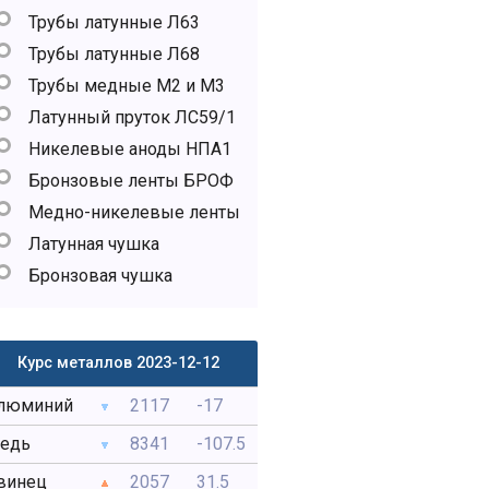
Трубы латунные Л63
Трубы латунные Л68
Трубы медные М2 и М3
Латунный пруток ЛС59/1
Никелевые аноды НПА1
Бронзовые ленты БРОФ
Медно-никелевые ленты
Латунная чушка
Бронзовая чушка
Курс металлов 2023-12-12
люминий
2117
-17
едь
8341
-107.5
винец
2057
31.5