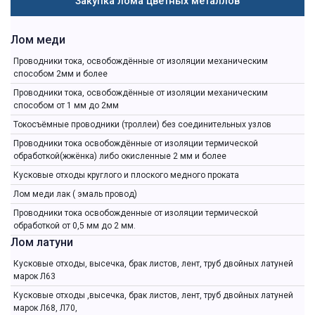
Закупка лома цветных металлов
Лом меди
Проводники тока, освобождённые от изоляции механическим
способом 2мм и более
Проводники тока, освобождённые от изоляции механическим
способом от 1 мм до 2мм
Токосъёмные проводники (троллеи) без соединительных узлов
Проводники тока освобождённые от изоляции термической
обработкой(жжёнка) либо окисленные 2 мм и более
Кусковые отходы круглого и плоского медного проката
Лом меди лак ( эмаль провод)
Проводники тока освобожденные от изоляции термической
обработкой от 0,5 мм до 2 мм.
Лом латуни
Кусковые отходы, высечка, брак листов, лент, труб двойных латуней
марок Л63
Кусковые отходы ,высечка, брак листов, лент, труб двойных латуней
марок Л68, Л70,