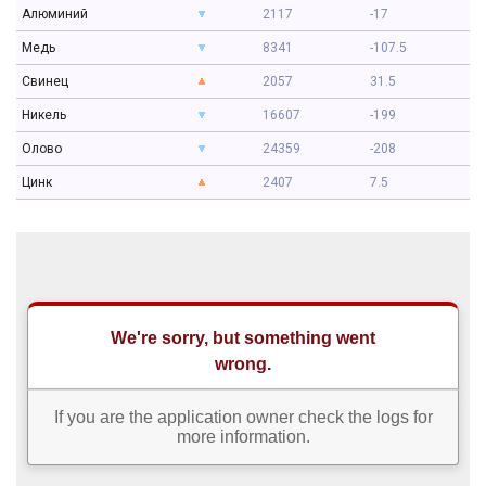
Алюминий
2117
-17
Медь
8341
-107.5
Свинец
2057
31.5
Никель
16607
-199
Олово
24359
-208
Цинк
2407
7.5