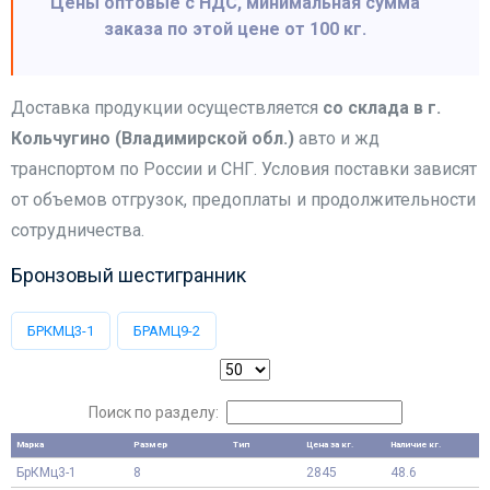
Цены оптовые с НДС, минимальная сумма
заказа по этой цене от 100 кг.
Доставка продукции осуществляется
со склада в г.
Кольчугино (Владимирской обл.)
авто и жд
транспортом по России и СНГ. Условия поставки зависят
от объемов отгрузок, предоплаты и продолжительности
сотрудничества.
Бронзовый шестигранник
БРКМЦ3-1
БРАМЦ9-2
Поиск по разделу:
Марка
Размер
Тип
Цена за кг.
Наличие кг.
БрКМц3-1
8
2845
48.6