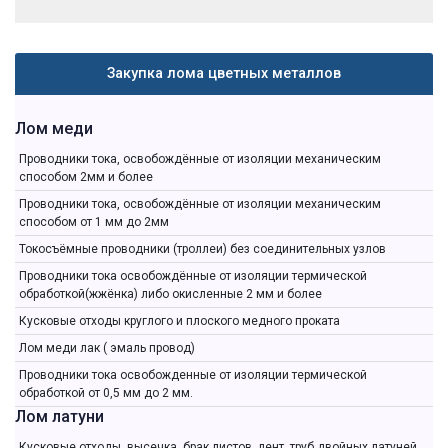
Закупка лома цветных металлов
Лом меди
Проводники тока, освобождённые от изоляции механическим
способом 2мм и более
Проводники тока, освобождённые от изоляции механическим
способом от 1 мм до 2мм
Токосъёмные проводники (троллеи) без соединительных узлов
Проводники тока освобождённые от изоляции термической
обработкой(жжёнка) либо окисленные 2 мм и более
Кусковые отходы круглого и плоского медного проката
Лом меди лак ( эмаль провод)
Проводники тока освобожденные от изоляции термической
обработкой от 0,5 мм до 2 мм.
Лом латуни
Кусковые отходы, высечка, брак листов, лент, труб двойных латуней