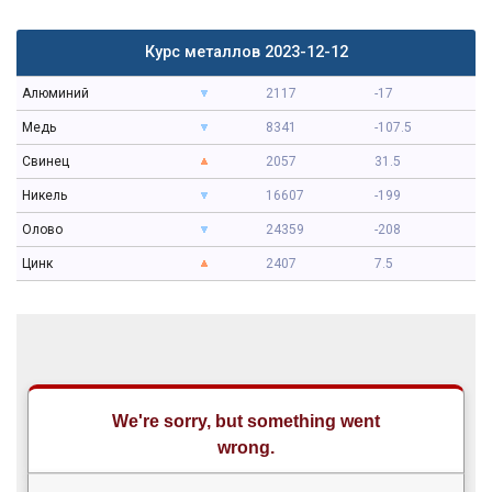
Курс металлов 2023-12-12
Алюминий
2117
-17
Медь
8341
-107.5
Свинец
2057
31.5
Никель
16607
-199
Олово
24359
-208
Цинк
2407
7.5