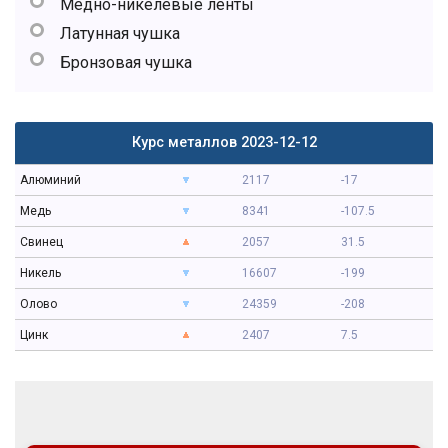
Медно-никелевые ленты
Латунная чушка
Бронзовая чушка
Курс металлов 2023-12-12
Алюминий
2117
-17
Медь
8341
-107.5
Свинец
2057
31.5
Никель
16607
-199
Олово
24359
-208
Цинк
2407
7.5