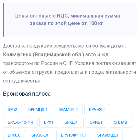
Цены оптовые с НДС, минимальная сумма
заказа по этой цене от 100 кг.
Доставка продукции осуществляется
со склада в г.
Кольчугино (Владимирской обл.)
авто и жд
транспортом по России и СНГ. Условия поставки зависят
от объемов отгрузок, предоплаты и продолжительности
сотрудничества.
Бронзовая полоса
БРБ2
БРКМЦ3-1
БРАМЦ9-2
БРАЖ9-4
БРАЖН10-4-4
БРХ1
БРХЦРТ
БРНБТ
СПЛАВ
БРХ0.8
БРА9Ж3Л
БРА10Ж4Н4Л
БРА9МЦ2Л