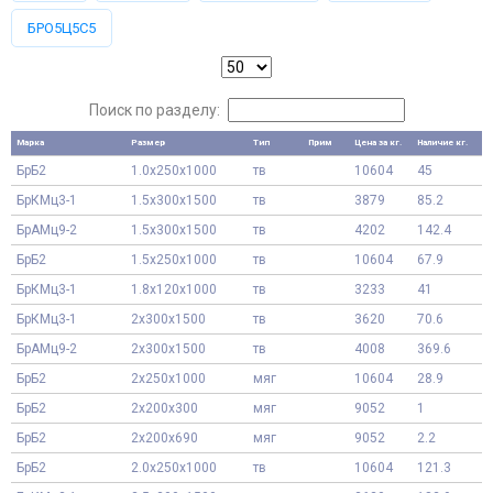
БРО5Ц5С5
Поиск по разделу:
Марка
Размер
Тип
Прим
Цена за кг.
Наличие кг.
БрБ2
1.0x250x1000
тв
10604
45
БрКМц3-1
1.5x300x1500
тв
3879
85.2
БрАМц9-2
1.5x300x1500
тв
4202
142.4
БрБ2
1.5x250x1000
тв
10604
67.9
БрКМц3-1
1.8x120x1000
тв
3233
41
БрКМц3-1
2x300x1500
тв
3620
70.6
БрАМц9-2
2x300x1500
тв
4008
369.6
БрБ2
2x250x1000
мяг
10604
28.9
БрБ2
2x200x300
мяг
9052
1
БрБ2
2x200x690
мяг
9052
2.2
БрБ2
2.0x250x1000
тв
10604
121.3