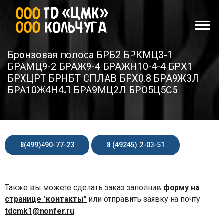
Бронзовая полоса БРБ2 БРКМЦ3-1
БРАМЦ9-2 БРАЖ9-4 БРАЖН10-4-4 БРХ1
БРХЦРТ БРНБТ СПЛАВ БРХ0.8 БРА9Ж3Л
БРА10Ж4Н4Л БРА9МЦ2Л БРО5Ц5С5
8(499)490-77-23
8 (49245) 2-03-51
Также вы можете сделать заказ заполнив
форму на
странице "контакты"
или отправить заявку на почту
tdcmk1@nonfer.ru
.