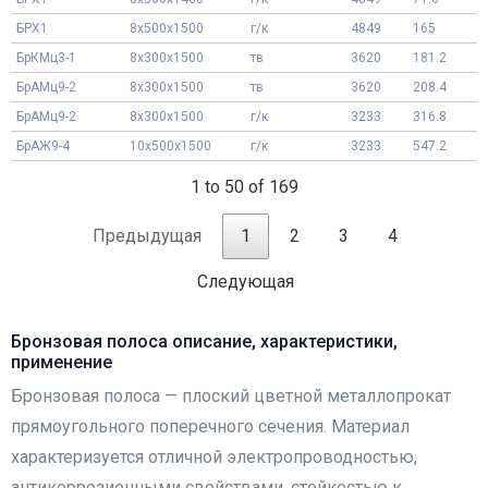
БРХ1
8x500x1500
г/к
4849
165
БрКМц3-1
8x300x1500
тв
3620
181.2
БрАМц9-2
8x300x1500
тв
3620
208.4
БрАМц9-2
8x300x1500
г/к
3233
316.8
БрАЖ9-4
10x500x1500
г/к
3233
547.2
1 to 50 of 169
Предыдущая
1
2
3
4
Следующая
Бронзовая полоса описание, характеристики,
применение
Бронзовая полоса — плоский цветной металлопрокат
прямоугольного поперечного сечения. Материал
характеризуется отличной электропроводностью,
антикоррозионными свойствами, стойкостью к