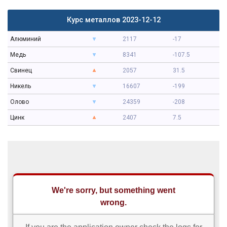
Курс металлов 2023-12-12
Алюминий
2117
-17
Медь
8341
-107.5
Свинец
2057
31.5
Никель
16607
-199
Олово
24359
-208
Цинк
2407
7.5