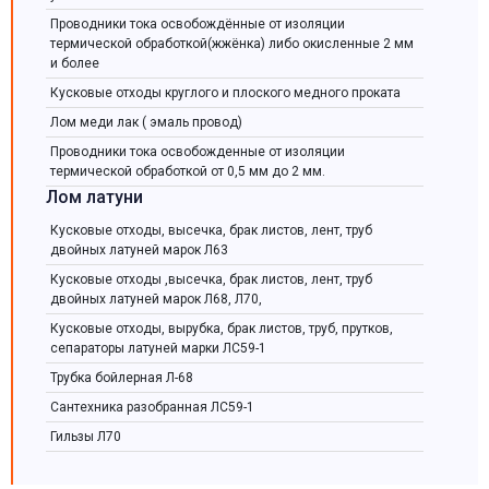
Проводники тока освобождённые от изоляции
термической обработкой(жжёнка) либо окисленные 2 мм
и более
Кусковые отходы круглого и плоского медного проката
Лом меди лак ( эмаль провод)
Проводники тока освобожденные от изоляции
термической обработкой от 0,5 мм до 2 мм.
Лом латуни
Кусковые отходы, высечка, брак листов, лент, труб
двойных латуней марок Л63
Кусковые отходы ,высечка, брак листов, лент, труб
двойных латуней марок Л68, Л70,
Кусковые отходы, вырубка, брак листов, труб, прутков,
сепараторы латуней марки ЛС59-1
Трубка бойлерная Л-68
Сантехника разобранная ЛС59-1
Гильзы Л70