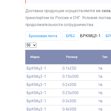
Доставка продукции осуществляется
со скла
транспортом по России и СНГ. Условия постав
продолжительности сотрудничества.
БРКМЦ3-1
Бронзовая лента
БРБ2
БР
Марка
Размер
Тип
БрКМц3-1
0.1x250
тв
БрКМц3-1
0.15x300
тв
БрКМц3-1
0.2x300
тв
БрКМц3-1
0.25x300
тв
БрКМц3-1
0.3x300
тв
БрКМц3-1
0.4x300
тв