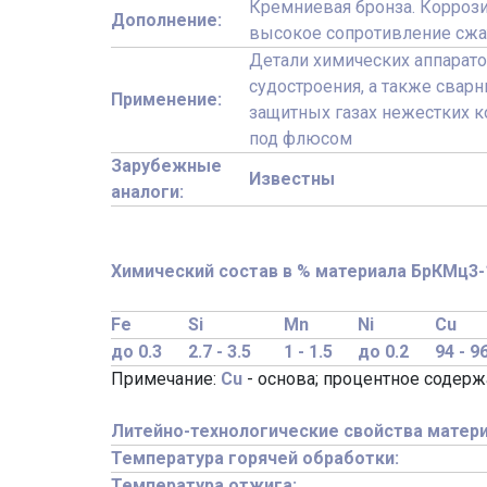
Кремниевая бронза. Коррози
Дополнение:
высокое сопротивление сж
Детали химических аппарато
судостроения, а также сварн
Применение:
защитных газах нежестких к
под флюсом
Зарубежные
Известны
аналоги:
Химический состав в % материала БрКМц3-
Fe
Si
Mn
Ni
Cu
до 0.3
2.7 - 3.5
1 - 1.5
до 0.2
94 - 9
Примечание:
Cu
- основа; процентное содер
Литейно-технологические свойства матери
Температура горячей обработки:
Температура отжига: