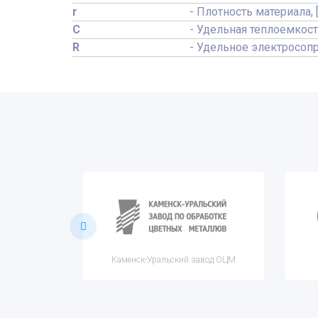
r
- Плотность материала, 
C
- Удельная теплоемкост
R
- Удельное электросопр
 ОЦМ
Каменск-Уральский завод ОЦМ