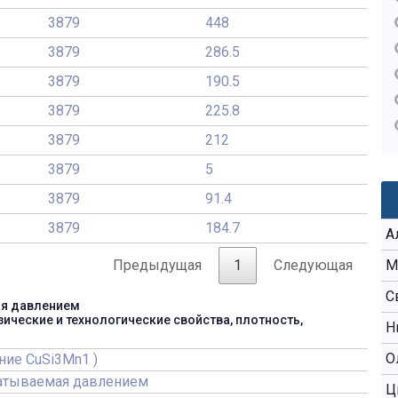
3879
448
3879
286.5
3879
190.5
3879
225.8
3879
212
3879
5
3879
91.4
3879
184.7
А
Предыдущая
1
Следующая
М
С
ая давлением
зические и технологические свойства, плотность,
Н
О
ние CuSi3Mn1 )
батываемая давлением
Ц