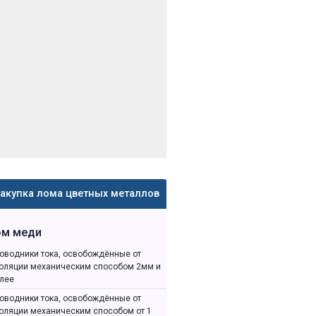
акупка лома цветных металлов
ом меди
оводники тока, освобождённые от
оляции механическим способом 2мм и
лее
оводники тока, освобождённые от
оляции механическим способом от 1