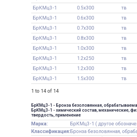
БрКМц3-1
0.5x300
тв
БрКМц3-1
0.6x300
тв
БрКМц3-1
0.7x300
тв
БрКМц3-1
0.8x300
тв
БрКМц3-1
1.0x300
тв
БрКМц3-1
1.2x250
тв
БрКМц3-1
1.2x300
тв
БрКМц3-1
1.5x300
тв
1 to 14 of 14
БрКМц3-1 - Бронза безоловянная, обрабатываем
БрКМц3-1 - химический состав, механические, фи
твердость, применение
Марка:
БрКМц3-1 ( другое обозначе
Классификация:
Бронза безоловянная, обра