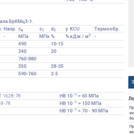
ала БрКМц3-1.
р
Напр.
s
s
d
y
KCU
Термообр.
в
T
5
2
-
МПа
МПа
%
%
кДж / м
-
490
10-15
340
20
760-880
350
28-35
590-760
2-5
З
-1
Т 1628-78
HB 10
= 65 МПа
Л
-1
28-78
HB 10
= 150 МПа
Пр
-1
HB 10
= 70 - 90 МПа
из
бо
Пр
из