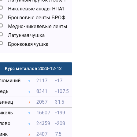
Никелевые аноды НПА1
Бронзовые ленты БРОФ
Медно-никелевые ленты
Латунная чушка
Бронзовая чушка
Курс металлов 2023-12-12
люминий
2117
-17
едь
8341
-107.5
винец
2057
31.5
икель
16607
-199
лово
24359
-208
инк
2407
7.5