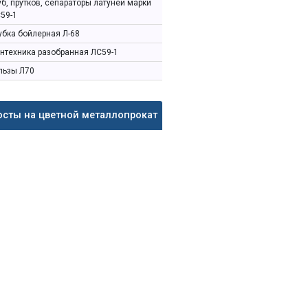
уб, прутков, сепараторы латуней марки
59-1
убка бойлерная Л-68
нтехника разобранная ЛС59-1
льзы Л70
осты на цветной металлопрокат