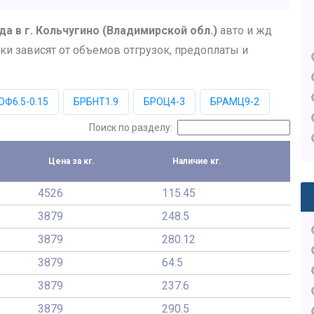
да в г. Кольчугино (Владимирской обл.)
авто и жд
ки зависят от объемов отгрузок, предоплаты и
ОФ6.5-0.15
БРБНТ1.9
БРОЦ4-3
БРАМЦ9-2
Поиск по разделу:
Цена за кг.
Наличие кг.
4526
115.45
3879
248.5
3879
280.12
3879
64.5
3879
237.6
3879
290.5