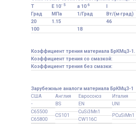
- 5
6
T
E 10
a 10
l
Град
МПа
1/Град
Вт/(м·град)
20
1.15
46
100
18
Коэффициент трения материала БрКМц3-1.
Коэффициент трения со смазкой:
Коэффициент трения без смазки:
Зарубежные аналоги материала БрКМц3-1
США
Англия
Евросоюз
Италия
-
BS
EN
UNI
C65500
CuSi3Mn1
CS101
PCuSiMn1
C65800
CW116C