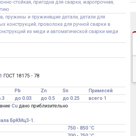
онно-стойкая, пригодна для сварки, жаропрочная,
атию
в, пружины и пружинящие детали, детали для
ых конструкций; проволока для ручной сварки в
онструкций из меди и автоматической сварки меди
1
ГОСТ 18175 - 78
Pb
Zn
Sn
Примесей
6.3
до 0.03
до 0.5
до 0.25
всего 1
жание
Cu
дано приблизительно
ала БрКМц3-1.
750 - 850 °C
700 - 750 °C