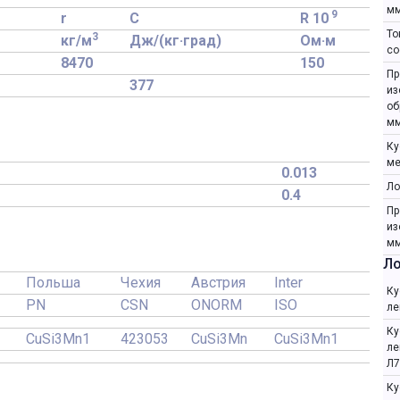
мм
9
r
C
R 10
То
3
кг/м
Дж/(кг·град)
Ом·м
со
8470
150
Пр
377
из
об
мм
Ку
ме
0.013
Ло
0.4
Пр
из
мм
Ло
Польша
Чехия
Австрия
Inter
Ку
PN
CSN
ONORM
ISO
ле
Ку
CuSi3Mn1
423053
CuSi3Mn
CuSi3Mn1
ле
Л7
Ку