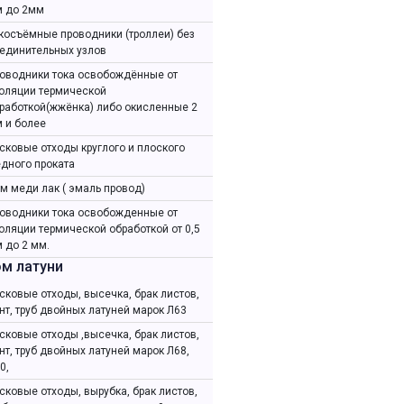
 до 2мм
косъёмные проводники (троллеи) без
единительных узлов
оводники тока освобождённые от
оляции термической
работкой(жжёнка) либо окисленные 2
 и более
сковые отходы круглого и плоского
дного проката
м меди лак ( эмаль провод)
оводники тока освобожденные от
оляции термической обработкой от 0,5
 до 2 мм.
м латуни
сковые отходы, высечка, брак листов,
нт, труб двойных латуней марок Л63
сковые отходы ,высечка, брак листов,
нт, труб двойных латуней марок Л68,
0,
сковые отходы, вырубка, брак листов,