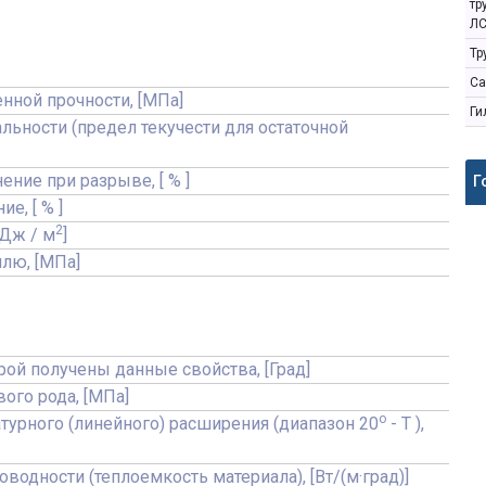
тр
ЛС
Тр
Са
нной прочности, [МПа]
Ги
льности (предел текучести для остаточной
ение при разрыве, [ % ]
Г
е, [ % ]
2
кДж / м
]
ллю, [МПа]
орой получены данные свойства, [Град]
вого рода, [МПа]
o
турного (линейного) расширения (диапазон 20
- T ),
водности (теплоемкость материала), [Вт/(м·град)]