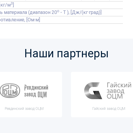
3
[кг/м
]
o
ь материала (диапазон 20
- T ), [Дж/(кг·град)]
отивление, [Ом·м]
Наши партнеры
Ревдинский завод ОЦМ
Гайский завод ОЦМ