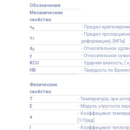
Обозначения:
Механические
свойства:
s
- Предел кратковреме
в
- Предел пропорциона
s
T
деформации), [МПа]
d
- Относительное удлин
5
y
- Относительное сужени
KCU
- Ударная вязкость, [ 
HB
- Твердость по Брине
Физические
свойства:
T
- Температура, при кот
E
- Модуль упругости пер
- Коэффициент темпера
a
[1/Град]
l
- Коэффициент теплопро