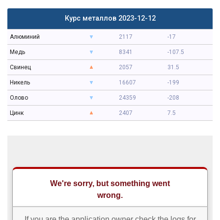
Курс металлов 2023-12-12
Алюминий
2117
-17
Медь
8341
-107.5
Свинец
2057
31.5
Никель
16607
-199
Олово
24359
-208
Цинк
2407
7.5