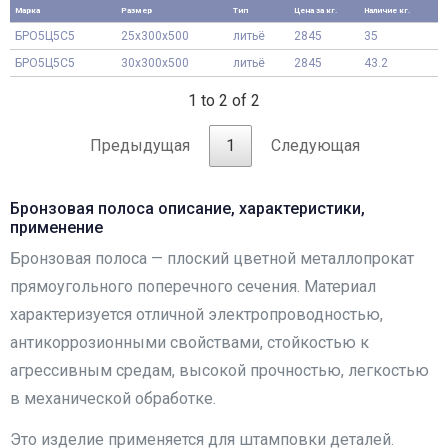
Марка
Размер
Тип
Цена за кг.
Наличие кг.
БРО5Ц5С5
25x300x500
литьё
2845
35
БРО5Ц5С5
30x300x500
литьё
2845
43.2
1 to 2 of 2
Предыдущая
1
Следующая
Бронзовая полоса описание, характеристики,
применение
Бронзовая полоса — плоский цветной металлопрокат
прямоугольного поперечного сечения. Материал
характеризуется отличной электропроводностью,
антикоррозионными свойствами, стойкостью к
агрессивным средам, высокой прочностью, легкостью
в механической обработке.
Это изделие применяется для штамповки деталей.