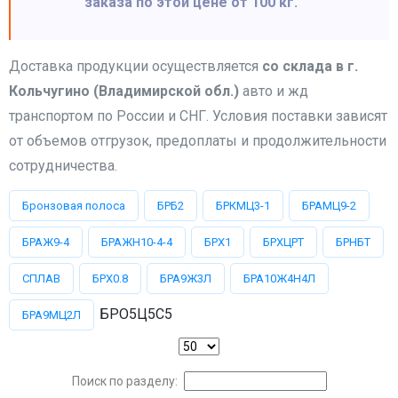
заказа по этой цене от 100 кг.
Доставка продукции осуществляется
со склада в г.
Кольчугино (Владимирской обл.)
авто и жд
транспортом по России и СНГ. Условия поставки зависят
от объемов отгрузок, предоплаты и продолжительности
сотрудничества.
Бронзовая полоса
БРБ2
БРКМЦ3-1
БРАМЦ9-2
БРАЖ9-4
БРАЖН10-4-4
БРХ1
БРХЦРТ
БРНБТ
СПЛАВ
БРХ0.8
БРА9Ж3Л
БРА10Ж4Н4Л
БРО5Ц5С5
БРА9МЦ2Л
Поиск по разделу: