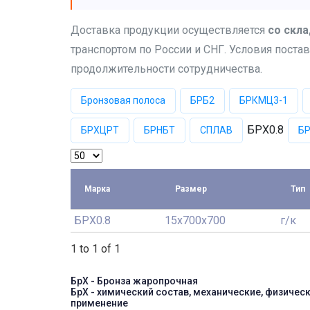
Доставка продукции осуществляется
со скла
транспортом по России и СНГ. Условия постав
продолжительности сотрудничества.
Бронзовая полоса
БРБ2
БРКМЦ3-1
БРХ0.8
БРХЦРТ
БРНБТ
СПЛАВ
Б
Марка
Размер
Тип
БРХ0.8
15x700x700
г/к
1 to 1 of 1
БрХ - Бронза жаропрочная
БрХ - химический состав, механические, физическ
применение