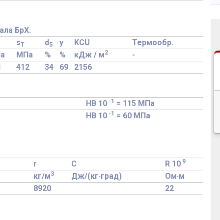
ала БрХ.
s
d
y
KCU
Термообр.
T
5
2
а
МПа
%
%
кДж / м
-
1
412
34
69
2156
-1
HB 10
= 115 МПа
-1
HB 10
= 60 МПа
9
r
C
R 10
3
кг/м
Дж/(кг·град)
Ом·м
8920
22