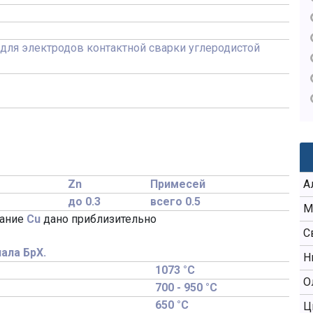
для электродов контактной сварки углеродистой
Zn
Примесей
А
до 0.3
всего 0.5
М
жание
Cu
дано приблизительно
С
ала БрХ.
Н
1073 °C
О
700 - 950 °C
650 °C
Ц