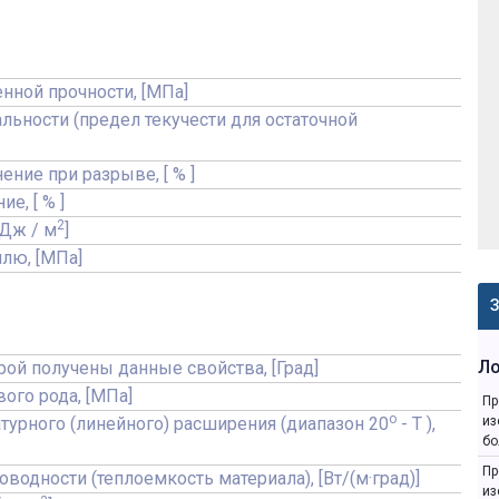
нной прочности, [МПа]
льности (предел текучести для остаточной
ение при разрыве, [ % ]
е, [ % ]
2
кДж / м
]
ллю, [МПа]
З
Л
орой получены данные свойства, [Град]
вого рода, [МПа]
Пр
o
турного (линейного) расширения (диапазон 20
- T ),
из
бо
Пр
водности (теплоемкость материала), [Вт/(м·град)]
из