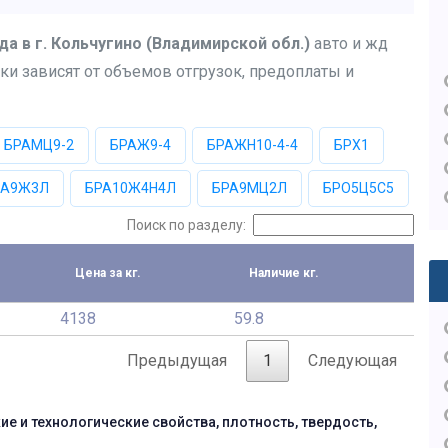
да в г. Кольчугино (Владимирской обл.)
авто и жд
ки зависят от объемов отгрузок, предоплаты и
БРАМЦ9-2
БРАЖ9-4
БРАЖН10-4-4
БРХ1
РА9Ж3Л
БРА10Ж4Н4Л
БРА9МЦ2Л
БРО5Ц5С5
Поиск по разделу:
Цена за кг.
Наличие кг.
4138
59.8
Предыдущая
1
Следующая
ие и технологические свойства, плотность, твердость,