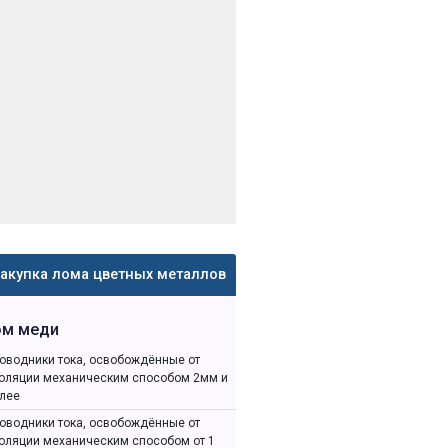
акупка лома цветных металлов
ом меди
оводники тока, освобождённые от
оляции механическим способом 2мм и
лее
оводники тока, освобождённые от
оляции механическим способом от 1