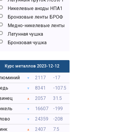
Никелевые аноды НПА1
Бронзовые ленты БРОФ
Медно-никелевые ленты
Латунная чушка
Бронзовая чушка
Курс металлов 2023-12-12
люминий
2117
-17
едь
8341
-107.5
винец
2057
31.5
икель
16607
-199
лово
24359
-208
инк
2407
7.5