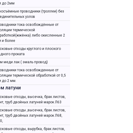
 до 2мм
косъёмные проводники (троллеи) без
единительных узлов
оводники тока освобождённые от
оляции термической
работкой(жжёнка) либо окисленные 2
 и более
сковые отходы круглого и плоского
дного проката
м меди лак ( эмаль провод)
оводники тока освобожденные от
оляции термической обработкой от 0,5
 до 2 мм.
м латуни
сковые отходы, высечка, брак листов,
нт, труб двойных латуней марок Л63
сковые отходы ,высечка, брак листов,
нт, труб двойных латуней марок Л68,
0,
сковые отходы, вырубка, брак листов,