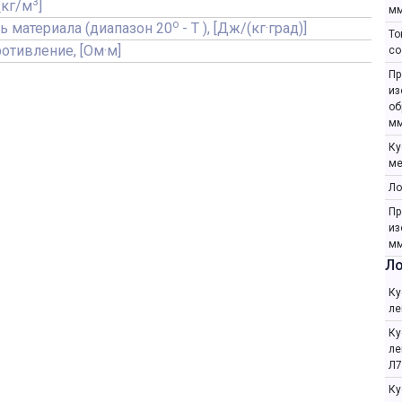
3
[кг/м
]
мм
o
ь материала (диапазон 20
- T ), [Дж/(кг·град)]
То
отивление, [Ом·м]
со
Пр
из
об
мм
Ку
ме
Ло
Пр
из
мм
Ло
Ку
ле
Ку
ле
Л7
Ку