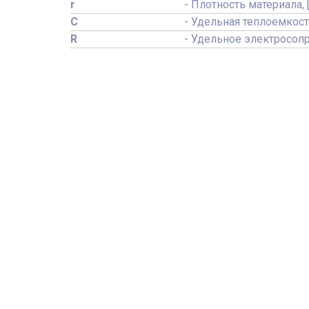
r
- Плотность материала, 
C
- Удельная теплоемкост
R
- Удельное электросопр