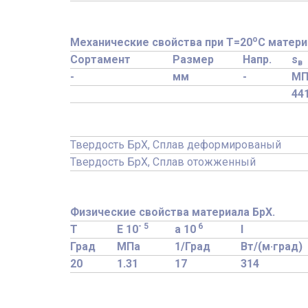
o
Механические свойства при Т=20
С матери
Сортамент
Размер
Напр.
s
в
-
мм
-
МП
44
Твердость БрХ, Сплав деформированый
Твердость БрХ, Сплав отожженный
Физические свойства материала БрХ.
- 5
6
T
E 10
a 10
l
Град
МПа
1/Град
Вт/(м·град)
20
1.31
17
314