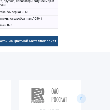
уб, прутков, сепараторы латуней марки
59-1
убка бойлерная Л-68
нтехника разобранная ЛС59-1
льзы Л70
осты на цветной металлопрокат