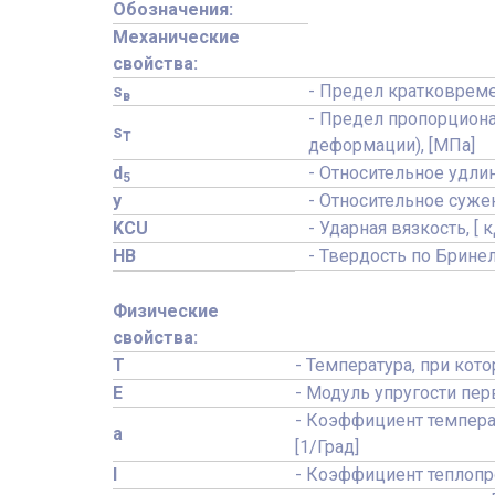
Обозначения:
Механические
свойства:
s
- Предел кратковреме
в
- Предел пропорциона
s
T
деформации), [МПа]
d
- Относительное удлин
5
y
- Относительное сужени
KCU
- Ударная вязкость, [ 
HB
- Твердость по Брине
Физические
свойства:
T
- Температура, при кот
E
- Модуль упругости пер
- Коэффициент темпера
a
[1/Град]
l
- Коэффициент теплопро