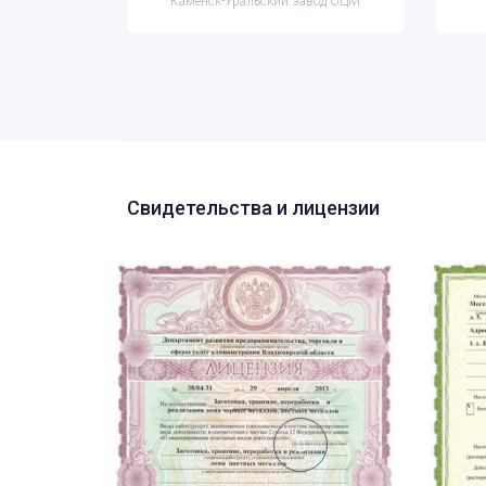
 ОЦМ
Каменск-Уральский завод ОЦМ
Свидетельства и лицензии