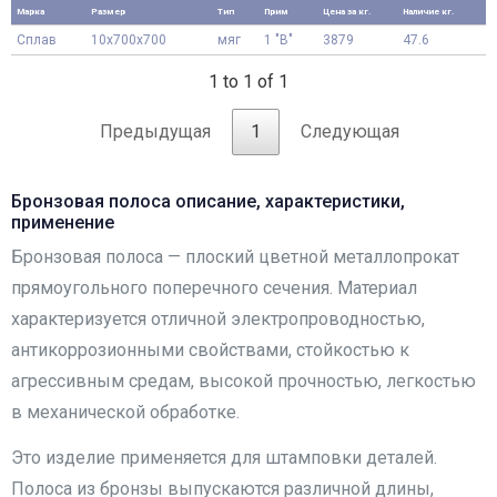
Марка
Размер
Тип
Прим
Цена за кг.
Наличие кг.
Сплав
10x700x700
мяг
1 "В"
3879
47.6
1 to 1 of 1
Предыдущая
1
Следующая
Бронзовая полоса описание, характеристики,
применение
Бронзовая полоса — плоский цветной металлопрокат
прямоугольного поперечного сечения. Материал
характеризуется отличной электропроводностью,
антикоррозионными свойствами, стойкостью к
агрессивным средам, высокой прочностью, легкостью
в механической обработке.
Это изделие применяется для штамповки деталей.
Полоса из бронзы выпускаются различной длины,