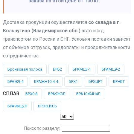
заказа по этой цене от 100 кг.
Доставка продукции осуществляется
со склада в г.
Кольчугино (Владимирской обл.)
авто и жд
транспортом по России и СНГ. Условия поставки зависят
от объемов отгрузок, предоплаты и продолжительности
сотрудничества.
Бронзовая полоса
БРБ2
БРКМЦ3-1
БРАМЦ9-2
БРАЖ9-4
БРАЖН10-4-4
БРХ1
БРХЦРТ
БРНБТ
СПЛАВ
БРХ0.8
БРА9Ж3Л
БРА10Ж4Н4Л
БРА9МЦ2Л
БРО5Ц5С5
Поиск по разделу: