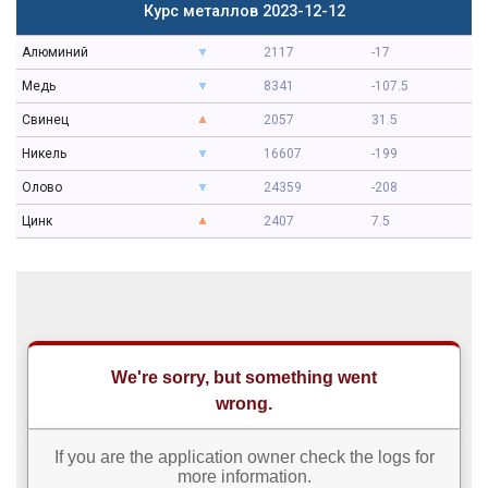
Курс металлов 2023-12-12
Алюминий
2117
-17
Медь
8341
-107.5
Свинец
2057
31.5
Никель
16607
-199
Олово
24359
-208
Цинк
2407
7.5