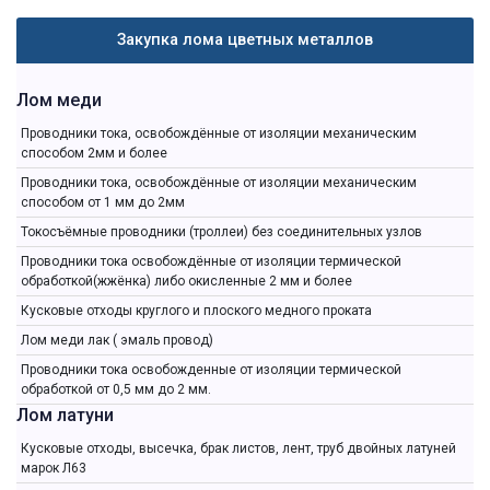
Закупка лома цветных металлов
Лом меди
Проводники тока, освобождённые от изоляции механическим
способом 2мм и более
Проводники тока, освобождённые от изоляции механическим
способом от 1 мм до 2мм
Токосъёмные проводники (троллеи) без соединительных узлов
Проводники тока освобождённые от изоляции термической
обработкой(жжёнка) либо окисленные 2 мм и более
Кусковые отходы круглого и плоского медного проката
Лом меди лак ( эмаль провод)
Проводники тока освобожденные от изоляции термической
обработкой от 0,5 мм до 2 мм.
Лом латуни
Кусковые отходы, высечка, брак листов, лент, труб двойных латуней
марок Л63