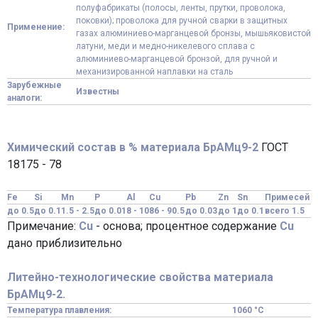
полуфабрикаты (полосы, ленты, прутки, проволока,
поковки); проволока для ручной сварки в защитных
Применение:
газах алюминиево-марганцевой бронзы, мышьяковистой
латуни, меди и медно-никелевого сплава с
алюминиево-марганцевой бронзой, для ручной и
механизированной наплавки на сталь
Зарубежные
Известны
аналоги:
Химический состав в % материала БрАМц9-2
ГОСТ
18175 - 78
Fe
Si
Mn
P
Al
Cu
Pb
Zn
Sn
Примесей
до 0.5
до 0.1
1.5 - 2.5
до 0.01
8 - 10
86 - 90.5
до 0.03
до 1
до 0.1
всего 1.5
Примечание:
Cu
- основа; процентное содержание
Cu
дано приблизительно
Литейно-технологические свойства материала
БрАМц9-2.
Температура плавления:
1060 °C