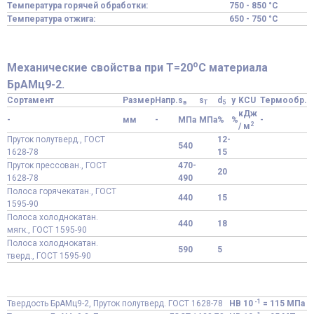
Температура горячей обработки:
750 - 850 °C
Температура отжига:
650 - 750 °C
o
Механические свойства при Т=20
С материала
БрАМц9-2.
Сортамент
Размер
Напр.
s
s
d
y
KCU
Термообр.
в
T
5
кДж
-
мм
-
МПа
МПа
%
%
-
2
/ м
Пруток полутверд., ГОСТ
12-
540
1628-78
15
Пруток прессован., ГОСТ
470-
20
1628-78
490
Полоса горячекатан., ГОСТ
440
15
1595-90
Полоса холоднокатан.
440
18
мягк., ГОСТ 1595-90
Полоса холоднокатан.
590
5
тверд., ГОСТ 1595-90
-1
Твердость БрАМц9-2, Пруток полутверд. ГОСТ 1628-78
HB 10
= 115 МПа