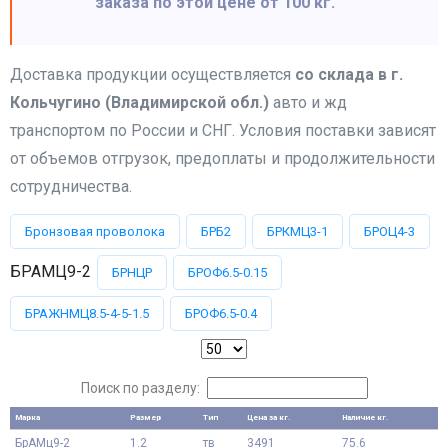
заказа по этой цене от 100 кг.
Доставка продукции осуществляется
со склада в г.
Кольчугино (Владимирской обл.)
авто и жд
транспортом по России и СНГ. Условия поставки зависят
от объемов отгрузок, предоплаты и продолжительности
сотрудничества.
Бронзовая проволока
БРБ2
БРКМЦ3-1
БРОЦ4-3
БРАМЦ9-2
БРНЦР
БРОФ6.5-0.15
БРАЖНМЦ8.5-4-5-1.5
БРОФ6.5-0.4
Поиск по разделу:
Марка
Размер
Тип
Цена за кг.
Наличие кг.
БрАМц9-2
1.2
тв
3491
75.6