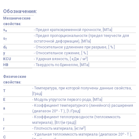
Обозначения:
Механические
свойства:
s
- Предел кратковременной прочности, [МПа]
в
- Предел пропорциональности (предел текучести для
s
T
остаточной деформации), [МПа]
d
- Относительное удлинение при разрыве, [ % ]
5
y
- Относительное сужение, [ % ]
2
KCU
- Ударная вязкость, [ кДж / м
]
HB
- Твердость по Бринеллю, [МПа]
Физические
свойства:
- Температура, при которой получены данные свойства,
T
[Град]
E
- Модуль упругости первого рода, [МПа]
- Коэффициент температурного (линейного) расширения
a
o
(диапазон 20
- T ), [1/Град]
- Коэффициент теплопроводности (теплоемкость
l
материала), [Вт/(м·град)]
3
r
- Плотность материала, [кг/м
]
o
- Удельная теплоемкость материала (диапазон 20
- T ),
C