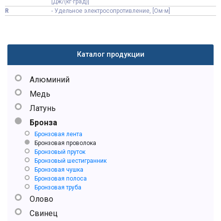
[Дж/(кг·град)]
R
- Удельное электросопротивление, [Ом·м]
Каталог продукции
Алюминий
Медь
Латунь
Бронза
Бронзовая лента
Бронзовая проволока
Бронзовый пруток
Бронзовый шестигранник
Бронзовая чушка
Бронзовая полоса
Бронзовая труба
Олово
Свинец