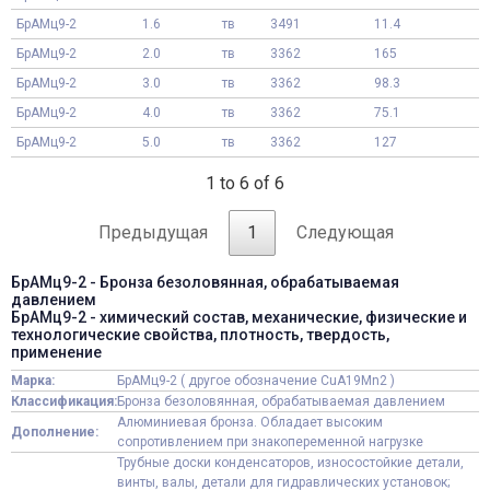
БрАМц9-2
1.6
тв
3491
11.4
БрАМц9-2
2.0
тв
3362
165
БрАМц9-2
3.0
тв
3362
98.3
БрАМц9-2
4.0
тв
3362
75.1
БрАМц9-2
5.0
тв
3362
127
1 to 6 of 6
Предыдущая
1
Следующая
БрАМц9-2 - Бронза безоловянная, обрабатываемая
давлением
БрАМц9-2 - химический состав, механические, физические и
технологические свойства, плотность, твердость,
применение
Марка:
БрАМц9-2 ( другое обозначение CuA19Mn2 )
Классификация:
Бронза безоловянная, обрабатываемая давлением
Алюминиевая бронза. Обладает высоким
Дополнение:
сопротивлением при знакопеременной нагрузке
Трубные доски конденсаторов, износостойкие детали,
винты, валы, детали для гидравлических установок;