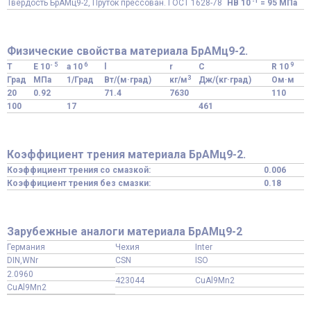
-1
Твердость БрАМц9-2, Пруток прессован. ГОСТ 1628-78
HB 10
= 95 МПа
Физические свойства материала БрАМц9-2.
- 5
6
9
T
E 10
a 10
l
r
C
R 10
3
Град
МПа
1/Град
Вт/(м·град)
кг/м
Дж/(кг·град)
Ом·м
20
0.92
71.4
7630
110
100
17
461
Коэффициент трения материала БрАМц9-2.
Коэффициент трения со смазкой:
0.006
Коэффициент трения без смазки:
0.18
Зарубежные аналоги материала БрАМц9-2
Германия
Чехия
Inter
DIN,WNr
CSN
ISO
2.0960
423044
CuAl9Mn2
CuAl9Mn2