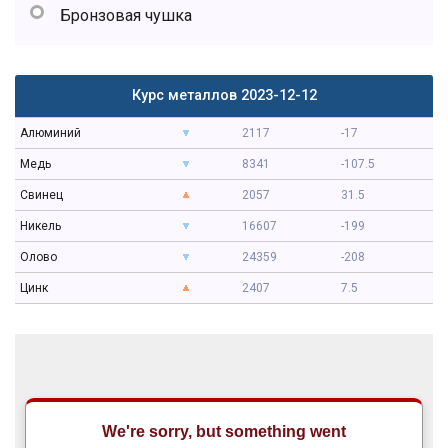
Бронзовая чушка
Курс металлов 2023-12-12
Алюминий
2117
-17
Медь
8341
-107.5
Свинец
2057
31.5
Никель
16607
-199
Олово
24359
-208
Цинк
2407
7.5