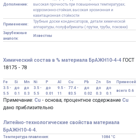
Дополнение:
высокая прочность при повышенных температурах;
коррозионно-стойкая; высокая эрозионная и
кавитационная стойкости
Трубные доски конденсаторов, детали химической
Применение:
аппаратуры; полуфабрикаты ( прутки, трубы, поковки)
Зарубежные
Известны
аналоги:
Химический состав в % материала БрАЖН10-4-4
ГОСТ
18175 - 78
Fe
Si
Mn
Ni
P
Al
Cu
Pb
Zn
Sn
Примесей
3.5 -
до
до
3.5 -
до
9.5 -
77.4 -
до
до
до
всего 0.6
5.5
0.1
0.3
5.5
0.01
11
83.5
0.02
0.3
0.1
Примечание:
Cu
- основа; процентное содержание
Cu
дано приблизительно
Литейно-технологические свойства материала
БрАЖН10-4-4.
Температура плавления:
1084 °C