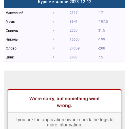
Курс металлов 2023-12-12
Алюминий
2117
-17
Медь
8341
-107.5
Свинец
2057
31.5
Никель
16607
-199
Олово
24359
-208
Цинк
2407
7.5