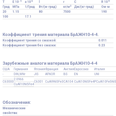
- 5
6
9
T
E 10
a 10
l
r
C
R 10
3
Град
МПа
1/Град
Вт/(м·град)
кг/м
Дж/(кг·град)
Ом·м
20
1.15
80
7500
190
100
17.1
Коэффициент трения материала БрАЖН10-4-4.
Коэффициент трения со смазкой:
0.011
Коэффициент трения без смазки:
0.23
Зарубежные аналоги материала БрАЖН10-4-4
США
Германия
Япония
Франция
Англия
Евросоюз
Италия
-
DIN,WNr
JIS
AFNOR
BS
EN
UNI
2.0966
C63000
C6301
CuAI9Ni5Fe3
CA104
CuAI10Ni5Fe4
PCuAI10Fe5Ni
CuAl10Ni5Fe4
Обозначения:
Механические
свойства: