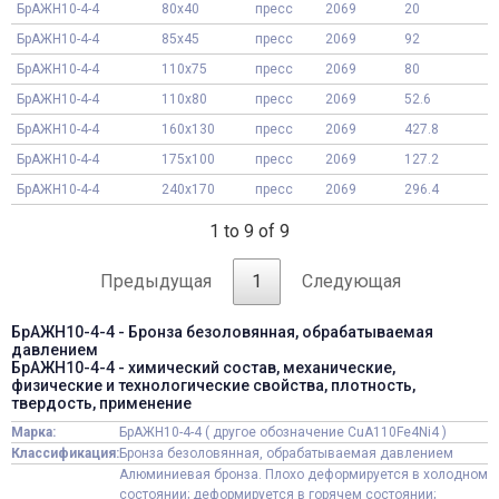
БрАЖН10-4-4
80x40
пресс
2069
20
БрАЖН10-4-4
85x45
пресс
2069
92
БрАЖН10-4-4
110x75
пресс
2069
80
БрАЖН10-4-4
110x80
пресс
2069
52.6
БрАЖН10-4-4
160x130
пресс
2069
427.8
БрАЖН10-4-4
175x100
пресс
2069
127.2
БрАЖН10-4-4
240x170
пресс
2069
296.4
1 to 9 of 9
Предыдущая
1
Следующая
БрАЖН10-4-4 - Бронза безоловянная, обрабатываемая
давлением
БрАЖН10-4-4 - химический состав, механические,
физические и технологические свойства, плотность,
твердость, применение
Марка:
БрАЖН10-4-4 ( другое обозначение CuA110Fe4Ni4 )
Классификация:
Бронза безоловянная, обрабатываемая давлением
Алюминиевая бронза. Плохо деформируется в холодном
состоянии; деформируется в горячем состоянии;