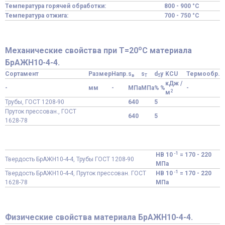
Температура горячей обработки:
800 - 900 °C
Температура отжига:
700 - 750 °C
o
Механические свойства при Т=20
С материала
БрАЖН10-4-4.
Сортамент
Размер
Напр.
s
s
d
y
KCU
Термообр.
в
T
5
кДж /
-
мм
-
МПа
МПа
%
%
-
2
м
Трубы, ГОСТ 1208-90
640
5
Пруток прессован., ГОСТ
640
5
1628-78
-1
HB 10
= 170 - 220
Твердость БрАЖН10-4-4, Трубы ГОСТ 1208-90
МПа
-1
Твердость БрАЖН10-4-4, Пруток прессован. ГОСТ
HB 10
= 170 - 220
1628-78
МПа
Физические свойства материала БрАЖН10-4-4.