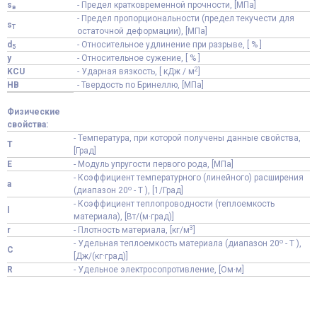
s
- Предел кратковременной прочности, [МПа]
в
- Предел пропорциональности (предел текучести для
s
T
остаточной деформации), [МПа]
d
- Относительное удлинение при разрыве, [ % ]
5
y
- Относительное сужение, [ % ]
2
KCU
- Ударная вязкость, [ кДж / м
]
HB
- Твердость по Бринеллю, [МПа]
Физические
свойства:
- Температура, при которой получены данные свойства,
T
[Град]
E
- Модуль упругости первого рода, [МПа]
- Коэффициент температурного (линейного) расширения
a
o
(диапазон 20
- T ), [1/Град]
- Коэффициент теплопроводности (теплоемкость
l
материала), [Вт/(м·град)]
3
r
- Плотность материала, [кг/м
]
o
- Удельная теплоемкость материала (диапазон 20
- T ),
C
[Дж/(кг·град)]
R
- Удельное электросопротивление, [Ом·м]