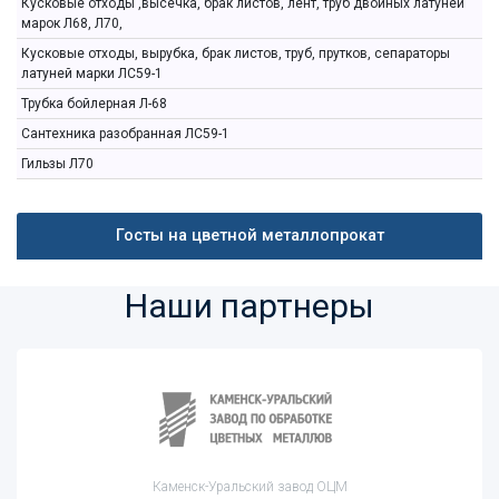
Кусковые отходы ,высечка, брак листов, лент, труб двойных латуней
марок Л68, Л70,
Кусковые отходы, вырубка, брак листов, труб, прутков, сепараторы
латуней марки ЛС59-1
Трубка бойлерная Л-68
Сантехника разобранная ЛС59-1
Гильзы Л70
Госты на цветной металлопрокат
Наши партнеры
Каменск-Уральский завод ОЦМ