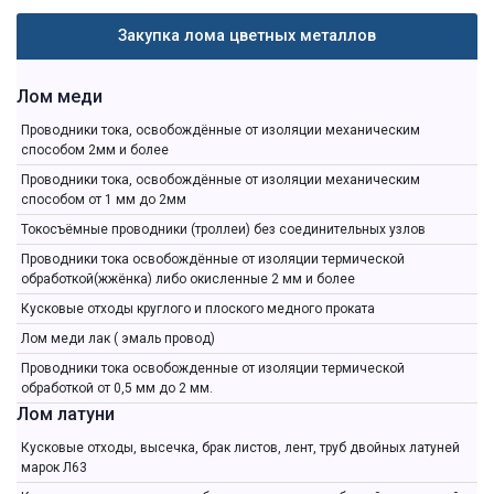
Закупка лома цветных металлов
Лом меди
Проводники тока, освобождённые от изоляции механическим
способом 2мм и более
Проводники тока, освобождённые от изоляции механическим
способом от 1 мм до 2мм
Токосъёмные проводники (троллеи) без соединительных узлов
Проводники тока освобождённые от изоляции термической
обработкой(жжёнка) либо окисленные 2 мм и более
Кусковые отходы круглого и плоского медного проката
Лом меди лак ( эмаль провод)
Проводники тока освобожденные от изоляции термической
обработкой от 0,5 мм до 2 мм.
Лом латуни
Кусковые отходы, высечка, брак листов, лент, труб двойных латуней
марок Л63