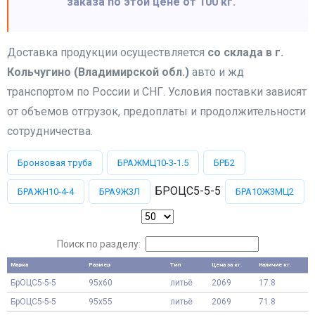
заказа по этой цене от 100 кг.
Доставка продукции осуществляется
со склада в г.
Кольчугино (Владимирской обл.)
авто и жд
транспортом по России и СНГ. Условия поставки зависят
от объемов отгрузок, предоплаты и продолжительности
сотрудничества.
Бронзовая труба
БРАЖМЦ10-3-1.5
БРБ2
БРОЦС5-5-5
БРАЖН10-4-4
БРА9Ж3Л
БРА10Ж3МЦ2
Поиск по разделу:
Марка
Размер
Тип
Цена за кг.
Наличие кг.
БрОЦС5-5-5
95x60
литьё
2069
17.8
БрОЦС5-5-5
95x55
литьё
2069
71.8