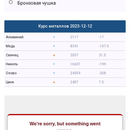
Бронзовая чушка
Курс металлов 2023-12-12
Алюминий
2117
-17
Медь
8341
-107.5
Свинец
2057
31.5
Никель
16607
-199
Олово
24359
-208
Цинк
2407
7.5