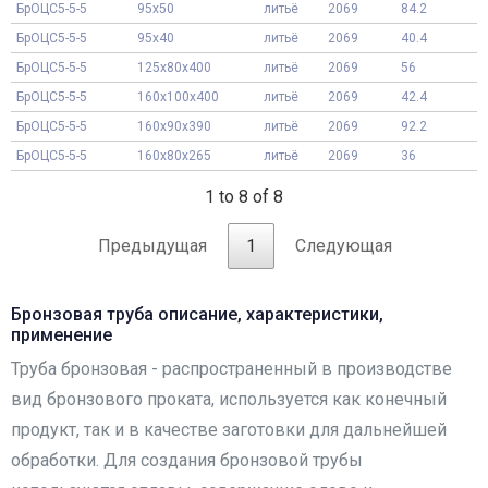
БрОЦС5-5-5
95x50
литьё
2069
84.2
БрОЦС5-5-5
95x40
литьё
2069
40.4
БрОЦС5-5-5
125x80x400
литьё
2069
56
БрОЦС5-5-5
160x100x400
литьё
2069
42.4
БрОЦС5-5-5
160x90x390
литьё
2069
92.2
БрОЦС5-5-5
160x80x265
литьё
2069
36
1 to 8 of 8
Предыдущая
1
Следующая
Бронзовая труба описание, характеристики,
применение
Труба бронзовая - распространенный в производстве
вид бронзового проката, используется как конечный
продукт, так и в качестве заготовки для дальнейшей
обработки. Для создания бронзовой трубы