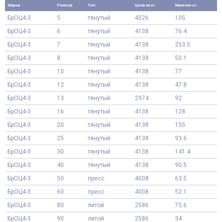
Марка
Размер
Тип
Цена за кг.
Наличие кг.
БрОЦ4-3
5
тянутый
4526
105
БрОЦ4-3
6
тянутый
4138
76.4
БрОЦ4-3
7
тянутый
4138
253.5
БрОЦ4-3
8
тянутый
4138
50.1
БрОЦ4-3
10
тянутый
4138
77
БрОЦ4-3
12
тянутый
4138
47.8
БрОЦ4-3
13
тянутый
2974
92
БрОЦ4-3
16
тянутый
4138
128
БрОЦ4-3
20
тянутый
4138
155
БрОЦ4-3
25
тянутый
4138
93.6
БрОЦ4-3
30
тянутый
4138
141.4
БрОЦ4-3
40
тянутый
4138
90.5
БрОЦ4-3
50
пресс
4008
63.5
БрОЦ4-3
60
пресс
4008
52.1
БрОЦ4-3
80
литой
2586
75.6
БрОЦ4-3
90
литой
2586
34