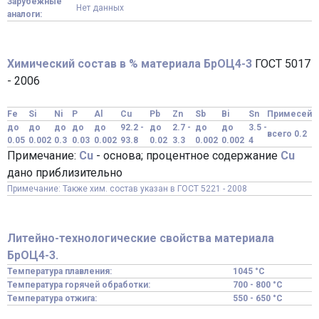
Зарубежные
Нет данных
аналоги:
Химический состав в % материала БрОЦ4-3
ГОСТ 5017
- 2006
Fe
Si
Ni
P
Al
Cu
Pb
Zn
Sb
Bi
Sn
Примесей
до
до
до
до
до
92.2 -
до
2.7 -
до
до
3.5 -
всего 0.2
0.05
0.002
0.3
0.03
0.002
93.8
0.02
3.3
0.002
0.002
4
Примечание:
Cu
- основа; процентное содержание
Cu
дано приблизительно
Примечание: Также хим. состав указан в ГОСТ 5221 - 2008
Литейно-технологические свойства материала
БрОЦ4-3.
Температура плавления:
1045 °C
Температура горячей обработки:
700 - 800 °C
Температура отжига:
550 - 650 °C