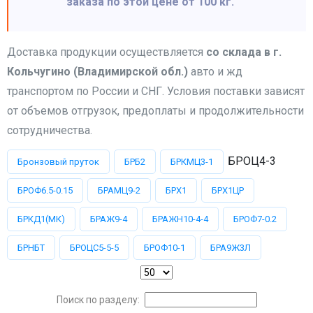
заказа по этой цене от 100 кг.
Доставка продукции осуществляется
со склада в г.
Кольчугино (Владимирской обл.)
авто и жд
транспортом по России и СНГ. Условия поставки зависят
от объемов отгрузок, предоплаты и продолжительности
сотрудничества.
БРОЦ4-3
Бронзовый пруток
БРБ2
БРКМЦ3-1
БРОФ6.5-0.15
БРАМЦ9-2
БРХ1
БРХ1ЦР
БРКД1(МК)
БРАЖ9-4
БРАЖН10-4-4
БРОФ7-0.2
БРНБТ
БРОЦС5-5-5
БРОФ10-1
БРА9Ж3Л
Поиск по разделу: