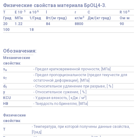
Физические свойства материала БрОЦ4-3.
- 5
6
9
T
E 10
a 10
l
r
C
R 10
3
Град
МПа
1/Град
Вт/(м·град)
кг/м
Дж/(кг·град)
Ом·м
20
1.22
84
8800
90
100
18
Обозначения:
Механические
свойства:
s
- Предел кратковременной прочности, [МПа]
в
- Предел пропорциональности (предел текучести для
s
T
остаточной деформации), [МПа]
d
- Относительное удлинение при разрыве, [ % ]
5
y
- Относительное сужение, [ % ]
2
KCU
- Ударная вязкость, [ кДж / м
]
HB
- Твердость по Бринеллю, [МПа]
Физические
свойства:
- Температура, при которой получены данные свойства,
T
[Град]