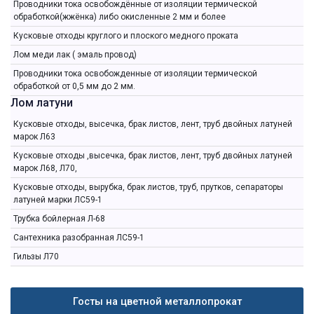
Проводники тока освобождённые от изоляции термической
обработкой(жжёнка) либо окисленные 2 мм и более
Кусковые отходы круглого и плоского медного проката
Лом меди лак ( эмаль провод)
Проводники тока освобожденные от изоляции термической
обработкой от 0,5 мм до 2 мм.
Лом латуни
Кусковые отходы, высечка, брак листов, лент, труб двойных латуней
марок Л63
Кусковые отходы ,высечка, брак листов, лент, труб двойных латуней
марок Л68, Л70,
Кусковые отходы, вырубка, брак листов, труб, прутков, сепараторы
латуней марки ЛС59-1
Трубка бойлерная Л-68
Сантехника разобранная ЛС59-1
Гильзы Л70
Госты на цветной металлопрокат