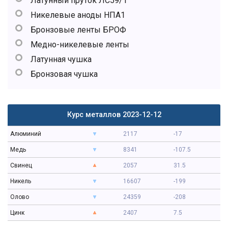
Латунный пруток ЛС59/1
Никелевые аноды НПА1
Бронзовые ленты БРОФ
Медно-никелевые ленты
Латунная чушка
Бронзовая чушка
Курс металлов 2023-12-12
Алюминий
2117
-17
Медь
8341
-107.5
Свинец
2057
31.5
Никель
16607
-199
Олово
24359
-208
Цинк
2407
7.5