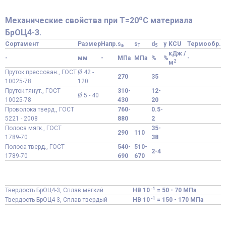
o
Механические свойства при Т=20
С материала
БрОЦ4-3.
Сортамент
Размер
Напр.
s
s
d
y
KCU
Термообр.
в
T
5
кДж /
-
мм
-
МПа
МПа
%
%
-
2
м
Пруток прессован., ГОСТ
Ø 42 -
270
35
10025-78
120
Пруток тянут., ГОСТ
310-
12-
Ø 5 - 40
10025-78
430
20
Проволока тверд., ГОСТ
760-
0.5-
5221 - 2008
880
2
Полоса мягк., ГОСТ
35-
290
110
1789-70
38
Полоса тверд., ГОСТ
540-
510-
2-4
1789-70
690
670
-1
Твердость БрОЦ4-3, Сплав мягкий
HB 10
= 50 - 70 МПа
-1
Твердость БрОЦ4-3, Сплав твердый
HB 10
= 150 - 170 МПа