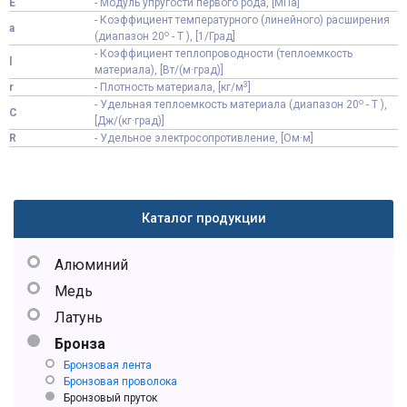
E
- Модуль упругости первого рода, [МПа]
- Коэффициент температурного (линейного) расширения
a
o
(диапазон 20
- T ), [1/Град]
- Коэффициент теплопроводности (теплоемкость
l
материала), [Вт/(м·град)]
3
r
- Плотность материала, [кг/м
]
o
- Удельная теплоемкость материала (диапазон 20
- T ),
C
[Дж/(кг·град)]
R
- Удельное электросопротивление, [Ом·м]
Каталог продукции
Алюминий
Медь
Латунь
Бронза
Бронзовая лента
Бронзовая проволока
Бронзовый пруток