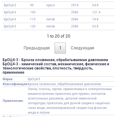
БрОЦ4-3
90
пресс
2974
54.8
БрОЦ4-3
100
2586
121.4
БрОЦ4-3
115
литой
2586
18.8
БрОЦ4-3
120
литой
2586
53.8
1 to 20 of 20
Предыдущая
1
Следующая
БрОЦ4-3 - Бронза оловянная, обрабатываемая давлением
БрОЦ4-3 - химический состав, механические, физические и
технологические свойства, плотность, твердость,
применение
Марка:
БрОЦ4-3
Классификация:
Бронза оловянная, обрабатываемая давлением
Ленты, полосы, прутки, применяемые в электротехнике,
машиностроении; проволока для пружин, контактов
штепсельных разъемов, деталей химической
Применение:
аппаратуры; проволока для ручной сварки в защитных
газах меди, механизированной сварки под флюсом
меди и латуни