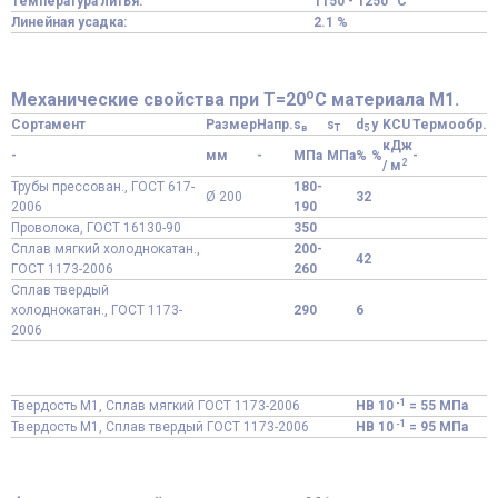
Температура литья:
1150 - 1250 °C
Линейная усадка:
2.1 %
o
Механические свойства при Т=20
С материала М1.
Сортамент
Размер
Напр.
s
s
d
y
KCU
Термообр.
в
T
5
кДж
-
мм
-
МПа
МПа
%
%
-
2
/ м
Трубы прессован., ГОСТ 617-
180-
Ø 200
32
2006
190
Проволока, ГОСТ 16130-90
350
Сплав мягкий холоднокатан.,
200-
42
ГОСТ 1173-2006
260
Сплав твердый
холоднокатан., ГОСТ 1173-
290
6
2006
-1
Твердость М1, Сплав мягкий ГОСТ 1173-2006
HB 10
= 55 МПа
-1
Твердость М1, Сплав твердый ГОСТ 1173-2006
HB 10
= 95 МПа