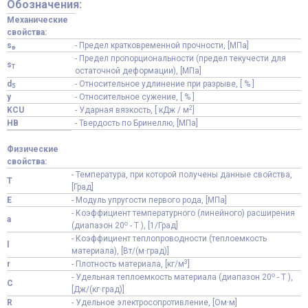
Обозначения:
Механические
свойства:
s
- Предел кратковременной прочности, [МПа]
в
- Предел пропорциональности (предел текучести для
s
T
остаточной деформации), [МПа]
d
- Относительное удлинение при разрыве, [ % ]
5
y
- Относительное сужение, [ % ]
2
KCU
- Ударная вязкость, [ кДж / м
]
HB
- Твердость по Бринеллю, [МПа]
Физические
свойства:
- Температура, при которой получены данные свойства,
T
[Град]
E
- Модуль упругости первого рода, [МПа]
- Коэффициент температурного (линейного) расширения
a
o
(диапазон 20
- T ), [1/Град]
- Коэффициент теплопроводности (теплоемкость
l
материала), [Вт/(м·град)]
3
r
- Плотность материала, [кг/м
]
o
- Удельная теплоемкость материала (диапазон 20
- T ),
C
[Дж/(кг·град)]
R
- Удельное электросопротивление, [Ом·м]