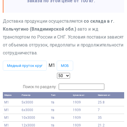
заказа по этой цене от 100 кг.
Доставка продукции осуществляется
со склада в г.
Кольчугино (Владимирской обл.)
авто и жд
транспортом по России и СНГ. Условия поставки зависят
от объемов отгрузок, предоплаты и продолжительности
сотрудничества.
М1
Медный пруток круг
МОБ
Поиск по разделу:
Марка
Размер
Тип
Цена за кг.
Наличие кг.
М1
5x3000
тв
1939
25.8
М1
6x3000
тв
1939
7
М1
10x3000
тв
1939
35
М1
12x3000
тв
1939
21.2