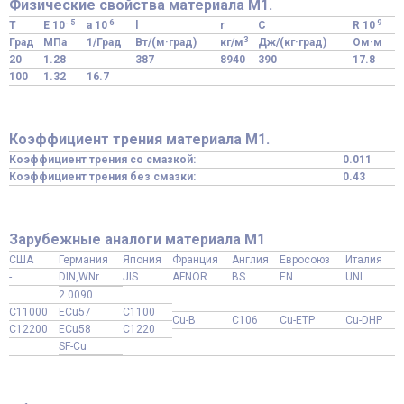
Физические свойства материала М1.
- 5
6
9
T
E 10
a 10
l
r
C
R 10
3
Град
МПа
1/Град
Вт/(м·град)
кг/м
Дж/(кг·град)
Ом·м
20
1.28
387
8940
390
17.8
100
1.32
16.7
Коэффициент трения материала М1.
Коэффициент трения со смазкой:
0.011
Коэффициент трения без смазки:
0.43
Зарубежные аналоги материала М1
США
Германия
Япония
Франция
Англия
Евросоюз
Италия
-
DIN,WNr
JIS
AFNOR
BS
EN
UNI
2.0090
C11000
ECu57
C1100
Cu-B
C106
Cu-ETP
Cu-DHP
C12200
ECu58
C1220
SF-Cu