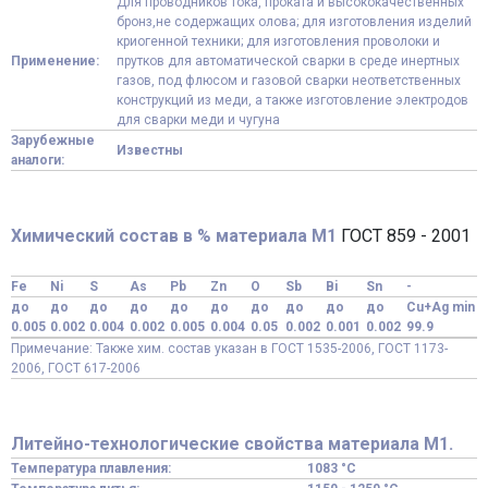
Для проводников тока, проката и высококачественных
бронз,не содержащих олова; для изготовления изделий
криогенной техники; для изготовления проволоки и
Применение:
прутков для автоматической сварки в среде инертных
газов, под флюсом и газовой сварки неответственных
конструкций из меди, а также изготовление электродов
для сварки меди и чугуна
Зарубежные
Известны
аналоги:
Химический состав в % материала М1
ГОСТ 859 - 2001
Fe
Ni
S
As
Pb
Zn
O
Sb
Bi
Sn
-
до
до
до
до
до
до
до
до
до
до
Cu+Ag min
0.005
0.002
0.004
0.002
0.005
0.004
0.05
0.002
0.001
0.002
99.9
Примечание: Также хим. состав указан в ГОСТ 1535-2006, ГОСТ 1173-
2006, ГОСТ 617-2006
Литейно-технологические свойства материала М1.
Температура плавления:
1083 °C