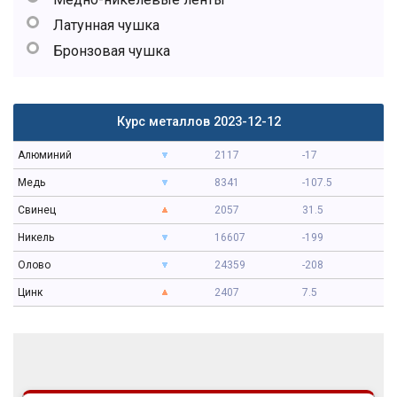
Латунная чушка
Бронзовая чушка
Курс металлов 2023-12-12
Алюминий
2117
-17
Медь
8341
-107.5
Свинец
2057
31.5
Никель
16607
-199
Олово
24359
-208
Цинк
2407
7.5