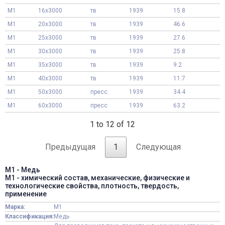
М1
16x3000
тв
1939
15.8
М1
20x3000
тв
1939
46.6
М1
25x3000
тв
1939
27.6
М1
30x3000
тв
1939
25.8
М1
35x3000
тв
1939
9.2
М1
40x3000
тв
1939
11.7
М1
50x3000
пресс
1939
34.4
М1
60x3000
пресс
1939
63.2
1 to 12 of 12
Предыдущая
1
Следующая
М1 - Медь
М1 - химический состав, механические, физические и
технологические свойства, плотность, твердость,
применение
Марка:
М1
Классификация:
Медь